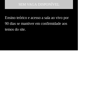
SEM VAGA DISPONÍVEL
Ensino teórico e acesso a sala ao vivo por
90 dias se mantiver em confirmidade aos
temos do site.
Parceiros de Negócios:
Propriedade do Site
Claudinho Trader - CNPJ:
45.727.627
/0001-87
©Claudinho Trader - Todos os Direitos Reservados
End: Serra da Bocaina, 121 Mooca-SP-
03174-000
Contato:
(11) 2645-7802
WhatsApp
(11) 9.5302-3322
Email:
traderclaudinho@gmail.com
Entrega e acesso ao conteúdo ocorre em até 24 horas ao pagamento confirmado e aprovado com excessão de
prévenda que será liberado na data combinada, pedidos feitos através de PIX tem validade de 45 minutos,
acaso não envie o comprovante, pedido será cancelado e proposta será anulada, assim como a vaga e
condição proposta.
Todas as estratégias e investimentos envolvem risco de perda. Nenhuma informação contida neste produto
deve ser interpretada como uma garantia de resultados ou aconselhamento de investimento.
POLITICIA DE PRIVACIDADE
POLITICA DE DEVOLUÇÕES
-